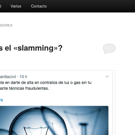
6
Varios
Contacto
ADORES
s el «slamming»?