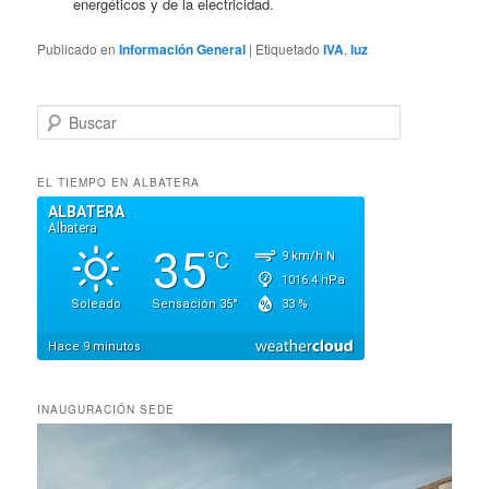
energéticos y de la electricidad.
Publicado en
Información General
|
Etiquetado
IVA
,
luz
B
u
s
c
EL TIEMPO EN ALBATERA
a
r
INAUGURACIÓN SEDE