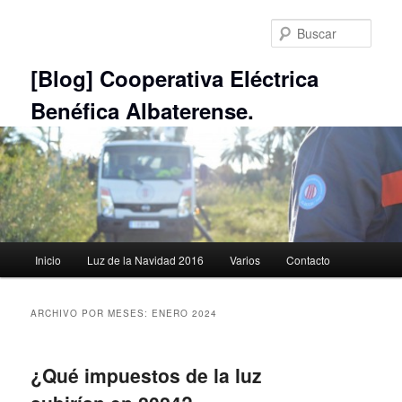
Ir
Ir
al
al
Busc
contenido
contenido
principal
secundario
[Blog] Cooperativa Eléctrica
Benéfica Albaterense.
Menú
Inicio
Luz de la Navidad 2016
Varios
Contacto
principal
ARCHIVO POR MESES:
ENERO 2024
¿Qué impuestos de la luz