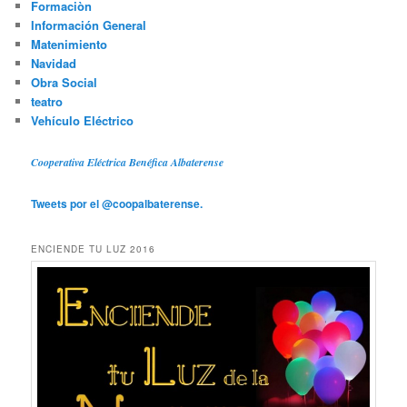
Formaciòn
Información General
Matenimiento
Navidad
Obra Social
teatro
Vehículo Eléctrico
Cooperativa Eléctrica Benéfica Albaterense
Tweets por el @coopalbaterense.
ENCIENDE TU LUZ 2016