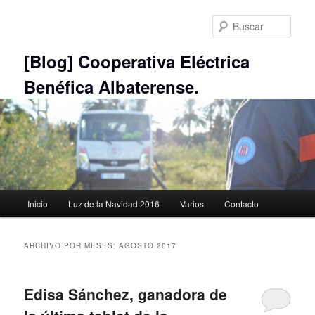
Ir
Ir
al
al
Busc
contenido
contenido
principal
secundario
[Blog] Cooperativa Eléctrica
Benéfica Albaterense.
Menú
Inicio
Luz de la Navidad 2016
Varios
Contacto
principal
ARCHIVO POR MESES:
AGOSTO 2017
Edisa Sánchez, ganadora de