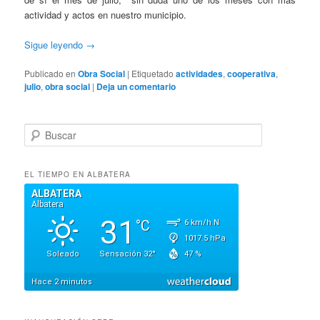
actividad y actos en nuestro municipio.
Sigue leyendo
→
Publicado en
Obra Social
|
Etiquetado
actividades
,
cooperativa
,
julio
,
obra social
|
Deja un comentario
B
u
s
c
EL TIEMPO EN ALBATERA
a
r