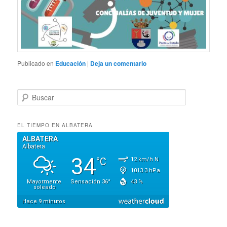
Publicado en
Educación
|
Deja un comentario
B
u
s
c
EL TIEMPO EN ALBATERA
a
r