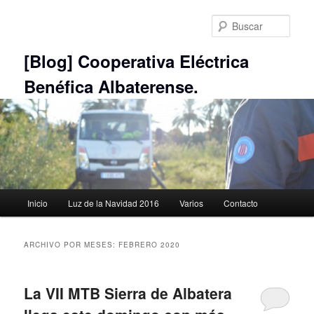
Ir
Ir
al
al
Busc
contenido
contenido
principal
secundario
[Blog] Cooperativa Eléctrica
Benéfica Albaterense.
Menú
Inicio
Luz de la Navidad 2016
Varios
Contacto
principal
ARCHIVO POR MESES:
FEBRERO 2020
La VII MTB Sierra de Albatera