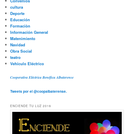
Convenios
cultura
Deporte
Educación
Formaciòn
Información General
Matenimiento
Navidad
Obra Social
teatro
Vehículo Eléctrico
Cooperativa Eléctrica Benéfica Albaterense
Tweets por el @coopalbaterense.
ENCIENDE TU LUZ 2016