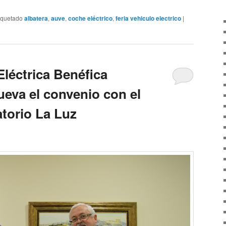
iquetado
albatera
,
auve
,
coche eléctrico
,
feria vehiculo electrico
|
Eléctrica Benéfica
ueva el convenio con el
torio La Luz