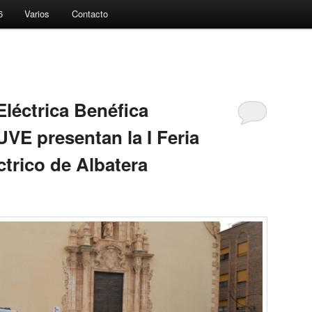
6
Varios
Contacto
8
Eléctrica Benéfica
VE presentan la I Feria
ctrico de Albatera