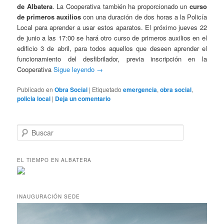
de Albatera
. La Cooperativa también ha proporcionado un
curso
de primeros auxilios
con una duración de dos horas a la Policía
Local para aprender a usar estos aparatos. El próximo jueves 22
de junio a las 17:00 se hará otro curso de primeros auxilios en el
edificio 3 de abril, para todos aquellos que deseen aprender el
funcionamiento del desfibrilador, previa inscripción en la
Cooperativa
Sigue leyendo
→
Publicado en
Obra Social
|
Etiquetado
emergencia
,
obra social
,
policia local
|
Deja un comentario
B
u
s
c
EL TIEMPO EN ALBATERA
a
r
INAUGURACIÓN SEDE