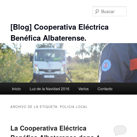
Ir
Ir
al
al
Busc
contenido
contenido
principal
secundario
[Blog] Cooperativa Eléctrica
Benéfica Albaterense.
Menú
Inicio
Luz de la Navidad 2016
Varios
Contacto
principal
ARCHIVO DE LA ETIQUETA:
POLICIA LOCAL
La Cooperativa Eléctrica