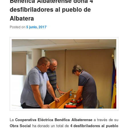
Benéfica Albaterense dona 4
desfibriladores al pueblo de
Albatera
Posted on
5 junio, 2017
La
Cooperativa Eléctrica Benéfica Albaterense
a través de su
Obra Social
ha donado un total de
4 desfibriladores al pueblo