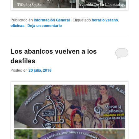
Publicado en
Información General
|
Etiquetado
horario verano
,
oficinas
|
Deja un comentario
Los abanicos vuelven a los
desfiles
Posted on
20 julio, 2018