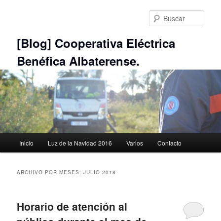
Ir
Ir
al
al
Busc
contenido
contenido
principal
secundario
[Blog] Cooperativa Eléctrica
Benéfica Albaterense.
Menú
Inicio
Luz de la Navidad 2016
Varios
Contacto
principal
ARCHIVO POR MESES:
JULIO 2018
Horario de atención al