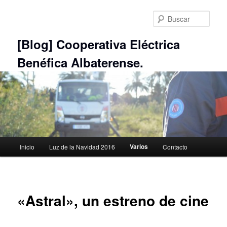
Ir
al
Busc
contenido
principal
[Blog] Cooperativa Eléctrica
Benéfica Albaterense.
Menú
Varios
Inicio
Luz de la Navidad 2016
Contacto
principal
«Astral», un estreno de cine