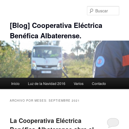
Ir
Ir
al
al
Busc
contenido
contenido
principal
secundario
[Blog] Cooperativa Eléctrica
Benéfica Albaterense.
Menú
Inicio
Luz de la Navidad 2016
Varios
Contacto
principal
ARCHIVO POR MESES:
SEPTIEMBRE 2021
La Cooperativa Eléctrica