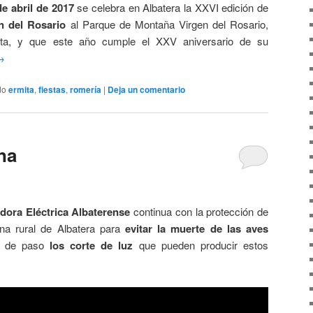
e abril de 2017
se celebra en
Albatera
la XXVI edición de
n del Rosario
al Parque de Montaña Virgen del Rosario,
ta, y que este año cumple el XXV aniversario de su
→
do
ermita
,
fiestas
,
romería
|
Deja un comentario
na
idora Eléctrica Albaterense
continua con la protección de
na rural de Albatera para
evitar la muerte de las aves
y de paso
los corte de luz
que pueden producir estos