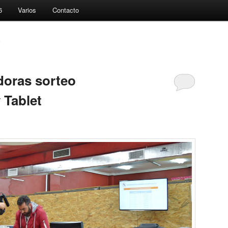
6
Varios
Contacto
7
doras sorteo
 Tablet