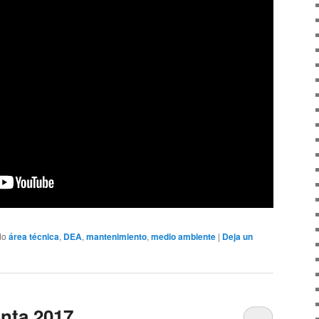
do
área técnica
,
DEA
,
mantenimiento
,
medio ambiente
|
Deja un
nta 2017