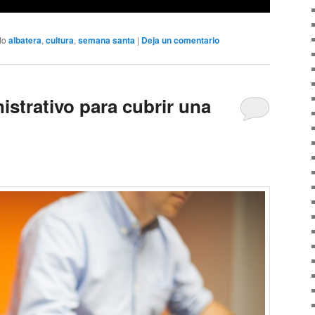
do
albatera
,
cultura
,
semana santa
|
Deja un comentario
strativo para cubrir una