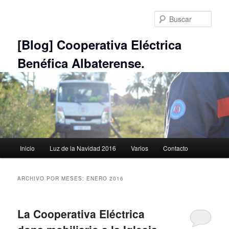
Ir
Ir
al
al
Busc
contenido
contenido
principal
secundario
[Blog] Cooperativa Eléctrica
Benéfica Albaterense.
Menú
Inicio
Luz de la Navidad 2016
Varios
Contacto
principal
ARCHIVO POR MESES:
ENERO 2016
La Cooperativa Eléctrica