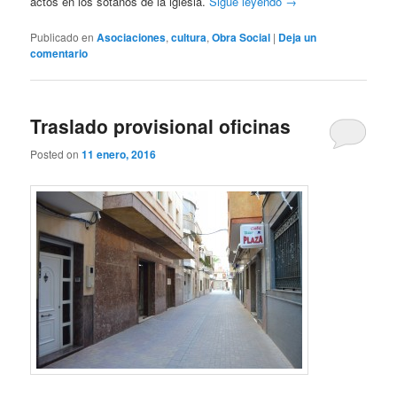
actos en los sótanos de la iglesia.
Sigue leyendo
→
Publicado en
Asociaciones
,
cultura
,
Obra Social
|
Deja un
comentario
Traslado provisional oficinas
Posted on
11 enero, 2016