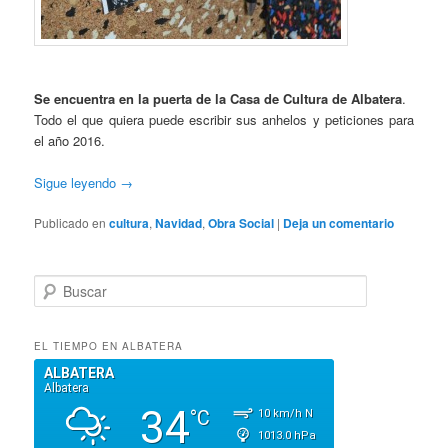
Se encuentra en la puerta de la Casa de Cultura de
Albatera
.
Todo el que quiera puede escribir sus anhelos y peticiones para
el año 2016.
Sigue leyendo
→
Publicado en
cultura
,
Navidad
,
Obra Social
|
Deja un comentario
B
u
s
c
EL TIEMPO EN ALBATERA
a
r