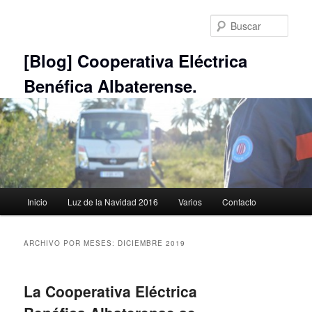
Ir
Ir
al
al
Busc
contenido
contenido
principal
secundario
[Blog] Cooperativa Eléctrica
Benéfica Albaterense.
Menú
Inicio
Luz de la Navidad 2016
Varios
Contacto
principal
ARCHIVO POR MESES:
DICIEMBRE 2019
La Cooperativa Eléctrica