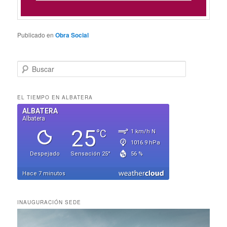
Publicado en
Obra Social
B
u
s
c
EL TIEMPO EN ALBATERA
a
r
INAUGURACIÓN SEDE