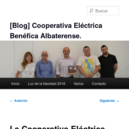
Ir
al
Busc
contenido
principal
[Blog] Cooperativa Eléctrica
Benéfica Albaterense.
Menú
Inicio
Luz de la Navidad 2016
Varios
Contacto
principal
Navegación
←
Anterior
Siguiente
→
de
entradas
La Cooperativa Eléctrica